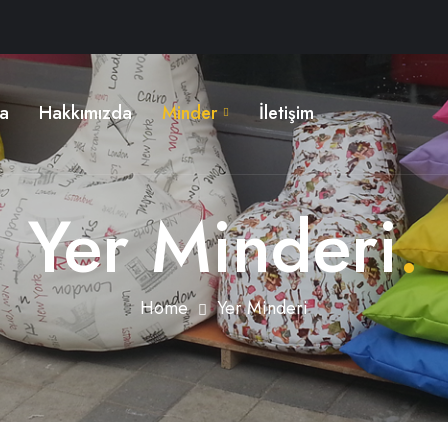
a
Hakkımızda
Minder
İletişim
Yer Minderi
.
Home
Yer Minderi